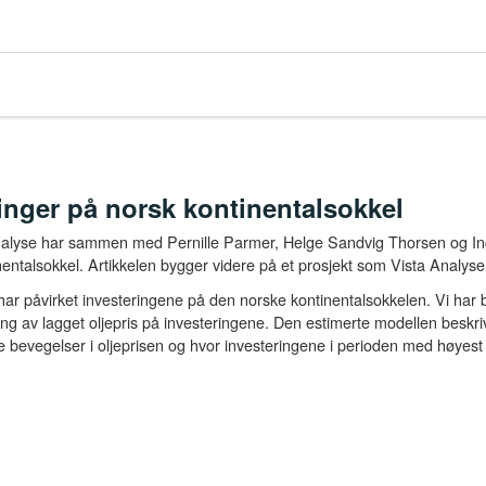
inger på norsk kontinentalsokkel
alyse har sammen med Pernille Parmer, Helge Sandvig Thorsen og Inger
entalsokkel. Artikkelen bygger videre på et prosjekt som Vista Analyse 
ar påvirket investeringene på den norske kontinentalsokkelen. Vi har beny
rkning av lagget oljepris på investeringene. Den estimerte modellen besk
bevegelser i oljeprisen og hvor investeringene i perioden med høyest o