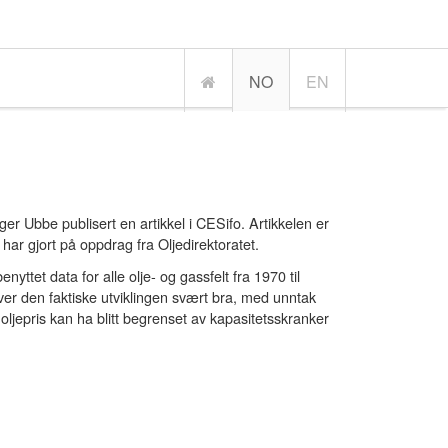
NO
EN
 Ubbe publisert en artikkel i CESifo. Artikkelen er
har gjort på oppdrag fra Oljedirektoratet.
ttet data for alle olje- og gassfelt fra 1970 til
river den faktiske utviklingen svært bra, med unntak
ljepris kan ha blitt begrenset av kapasitetsskranker