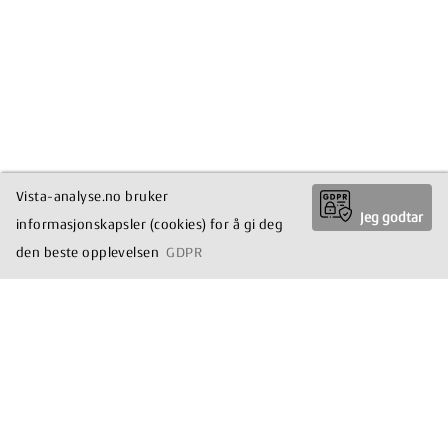
Vista-analyse.no bruker
Jeg godtar
informasjonskapsler (cookies) for å gi deg
den beste opplevelsen
GDPR
© 2026 Vista Forskning
Developed by
Peter Ribe/tuca.io
- Running on
Processwire CMS