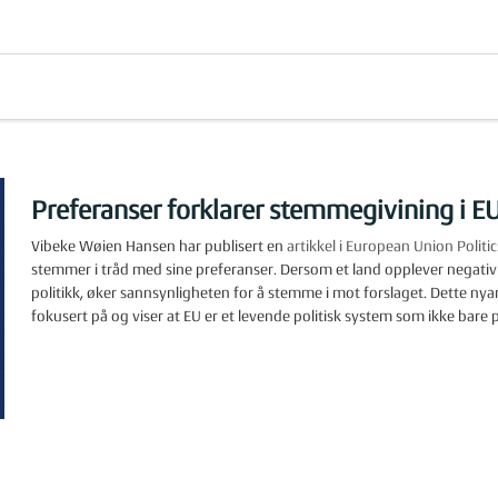
Preferanser forklarer stemmegivining i EU 
Vibeke Wøien Hansen har publisert en
artikkel i European Union Politi
stemmer i tråd med sine preferanser. Dersom et land opplever negati
politikk, øker sannsynligheten for å stemme i mot forslaget. Dette ny
fokusert på og viser at EU er et levende politisk system som ikke bare 