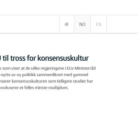
NO
EN
til tross for konsensuskultur
cs
som viser at de ulike regjeringene i EUs Ministerråd
v nytte av ny politikk sammenliknet med gammel
anserer konsensuskulturen som tidligere studier har
produserer et felles minste multiplum.