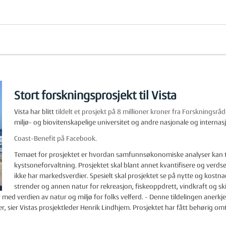
Stort forskningsprosjekt til Vista
Vista har blitt
tildelt et prosjekt på 8 millioner kroner fra Forskningsråd
miljø- og biovitenskapelige universitet og andre nasjonale og internas
Coast-Benefit på Facebook
.
Temaet for prosjektet er hvordan samfunnsøkonomiske analyser kan tilpa
kystsoneforvaltning. Prosjektet skal blant annet kvantifisere og verds
ikke har markedsverdier. Spesielt skal prosjektet se på nytte og kostna
strender og annen natur for rekreasjon, fiskeoppdrett, vindkraft og skip
med verdien av natur og miljø for folks velferd. - Denne tildelingen anerkj
r Vistas prosjektleder Henrik Lindhjem. Prosjektet har fått behørig omtal