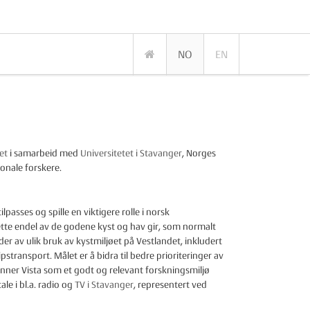
NO
EN
et
i samarbeid med
Universitetet i Stavanger
, Norges
jonale forskere.
sses og spille en viktigere rolle i norsk
ette endel av de godene kyst og hav gir, som normalt
der av ulik bruk av kystmiljøet på Vestlandet, inkludert
stransport. Målet er å bidra til bedre prioriteringer av
enner Vista som et godt og relevant forskningsmiljø
e i bl.a. radio og
TV i Stavanger
, representert ved