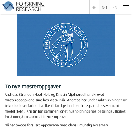
NO
EN
To nye masteroppgaver
Andreas Stranden Hoel-Holt og Kristin Mjølnerød har skrevet
masteroppgavene sine hos Vista i vår. Andreas har undersøkt
virkninger av
teknologioverføring fra rike til fattige land
i en integrated assessment
model (IAM). Kristin har sammenlignet
husholdningenes betalingsvillighet
for å unngå strømbrudd
i 2017 og 2021.
Nå har begge forsvart oppgavene med glans i muntlig eksamen.