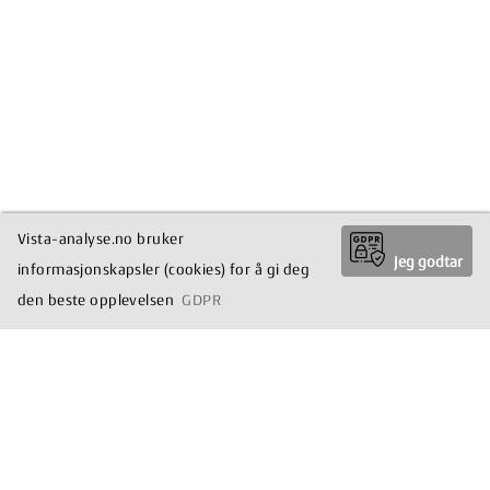
Vista-analyse.no bruker
Jeg godtar
informasjonskapsler (cookies) for å gi deg
den beste opplevelsen
GDPR
© 2026 Vista Forskning
Developed by
Peter Ribe/tuca.io
- Running on
Processwire CMS