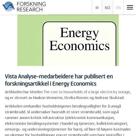
NO
EN
Vista Analyse-medarbeidere har publisert en
forskningsartikkel i Energy Economics
Artikkelen har tittelen
The cost to households of a large electricity outage
,
og er skrevet av Haakon Vennemo, Orvika Rosnes og Andreas Skulstad.
Artikkelen omhandler husholdningenes betalingsvillighet for å unngå
strømbrudd. Vi undersøker hvorvidt et stort strømbrudd, som også
rammer annen kritisk infrastruktur (elektronisk kommunikasjon,
elektroniske betalingssystemer i handel og tjenester, kollektivtransport,
omsorgs- og undervisningstjenester for barn), vil føre til høyere kostnader
og ulemper for husholdninger enn et strømbrudd som bare inntreffer i