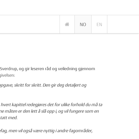
NO
EN
l Sverdrup, og gir leseren råd og veiledning gjennom
ivelsen
:
ve, skritt for skritt. Den gir deg detaljert og
I hvert kapittel redegjøres det for ulike forhold du må ta
e måten er den lett å slå opp i, og vil fungere som en
 tatt med.
efag, men vil også være nyttig i andre fagområder,