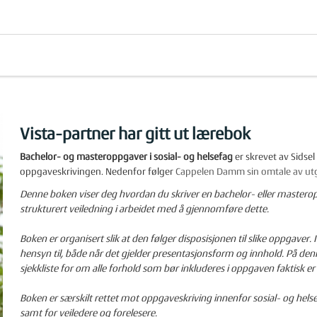
Vista-partner har gitt ut lærebok
Bachelor- og masteroppgaver i sosial- og helsefag
er skrevet av Sidse
oppgaveskrivingen. Nedenfor følger
Cappelen Damm sin omtale av utg
Denne boken viser deg hvordan du skriver en bachelor- eller masteroppga
strukturert veiledning i arbeidet med å gjennomføre dette.
Boken er organisert slik at den følger disposisjonen til slike oppgaver. 
hensyn til, både når det gjelder presentasjonsform og innhold. På denn
sjekkliste for om alle forhold som bør inkluderes i oppgaven faktisk er
Boken er særskilt rettet mot oppgaveskriving innenfor sosial- og hels
samt for veiledere og forelesere.